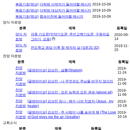
복음기초(영상)
다락방 사역자가 들어야할 메시지
2019-10-09
복음기초(영상)
다락방 대상자가 들어야할 메시지
2019-10-09
복음기초(영상)
합숙이전에 들어야할 메시지
2019-10-09
양식 자료방
분류
제목
등록일
양식 자
각종 기도문(언약기도문, 주인고백기도문, 구원의길
2020-09-
14
료방
그리기, 모음)
양식 자
2019-11-
전도학교 응답 이후 참 제자의 삶 (요8:31-32)
25
료방
찬양 자료방
분류
제목
등록일
찬양
2019-
[골방라이브] 김상진 - 샬롬(Shalom)
11-24
자료방
찬양
2019-
[골방라이브] 김상진 - 나 무엇과도 주님을 바꾸지 않으리
11-06
자료방
찬양
2019-
[골방라이브] 김상진 - 모든 능력과 모든 권세 (above all)
11-06
자료방
찬양
[골방라이브] 김상진 짐니 - 예수 나의 치료자 (Jesus , my
2019-
10-18
자료방
healer)
찬양
[골방라이브] 김상진 - 주 사랑이 나를 숨쉬게 해 (The Love
2019-
10-16
자료방
of God gives me the air I breathe)
교회소식
분류
제목
등록일