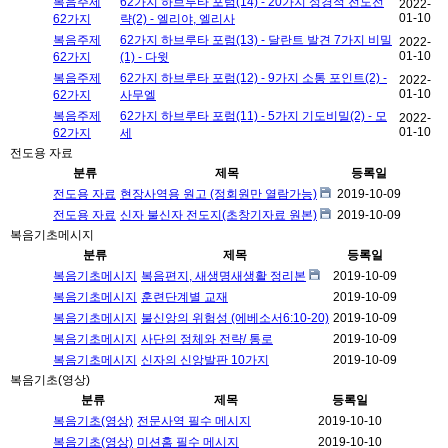
복음주제
62가지 하브루타 포럼(14) - 20가지 성경적 전도전
2022-
01-10
62가지
략(2) - 엘리야, 엘리사
복음주제
62가지 하브루타 포럼(13) - 달란트 발견 7가지 비밀
2022-
01-10
62가지
(1) - 다윗
복음주제
62가지 하브루타 포럼(12) - 9가지 소통 포인트(2) -
2022-
01-10
62가지
사무엘
복음주제
62가지 하브루타 포럼(11) - 5가지 기도비밀(2) - 모
2022-
01-10
62가지
세
전도용 자료
분류
제목
등록일
전도용 자료
현장사역용 원고 (정회원만 열람가능)
2019-10-09
전도용 자료
신자 불신자 전도지(초창기자료 원본)
2019-10-09
복음기초메시지
분류
제목
등록일
복음기초메시지
복음편지, 새생명새생활 정리본
2019-10-09
복음기초메시지
훈련단계별 교재
2019-10-09
복음기초메시지
불신앙의 위험성 (에베소서6:10-20)
2019-10-09
복음기초메시지
사단의 정체와 전략/ 통로
2019-10-09
복음기초메시지
신자의 신앙발판 10가지
2019-10-09
복음기초(영상)
분류
제목
등록일
복음기초(영상)
전문사역 필수 메시지
2019-10-10
복음기초(영상)
미션홈 필수 메시지
2019-10-10