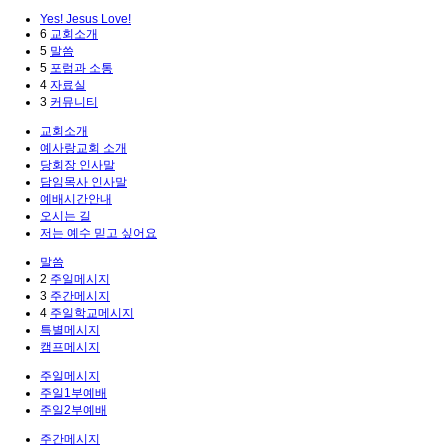
Yes! Jesus Love!
6
교회소개
5
말씀
5
포럼과 소통
4
자료실
3
커뮤니티
교회소개
예사랑교회 소개
당회장 인사말
담임목사 인사말
예배시간안내
오시는 길
저는 예수 믿고 싶어요
말씀
2
주일메시지
3
주간메시지
4
주일학교메시지
특별메시지
캠프메시지
주일메시지
주일1부예배
주일2부예배
주간메시지