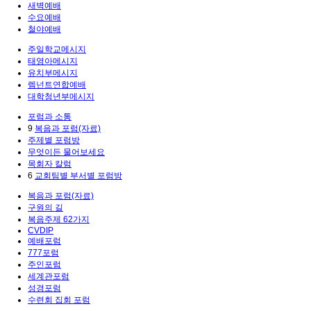
새벽예배
수요예배
철야예배
주일학교메시지
태영아메시지
유치부메시지
렘넌트연합예배
대학청년부메시지
포럼과 소통
9
복음과 포럼(자료)
주제별 포럼방
무엇이든 물어보세요
목회자 칼럼
6
교회팀별 부서별 포럼방
복음과 포럼(자료)
구원의 길
복음주제 62가지
CVDIP
예배포럼
777포럼
주인포럼
세계관포럼
성경포럼
수련회 집회 포럼