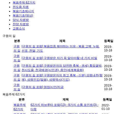
복음주제 62가지
전도용 자료
복음기초메시지
복음기초(영상)
양식 자료방
찬양 자료방
교회소식
구원의 길
분류
제목
등록일
구원
[구원의 길 포럼] 복음집중 해야하는 이유 - 복음 고백, 누림,
2019-
10-18
의 길
선포, 전달, 기도
구원
2019-
[구원의 길 포럼] 구원받은 자가 꼭 알아야할 네 가지 비밀
10-18
의 길
구원
[구원의 길 포럼] 구원받은자의 당연한 축복 - 권세) 흑암결박,
2019-
10-18
의 길
천사도움, 천국배경(시민권), 증인(세계복음화)
구원
[구원의 길 포럼] 구원받은자의 최고 축복 - 신분) 성령내주(함
2019-
10-18
의 길
께), 성령인도(말씀), 성령역사(기도)
구원
2019-
[구원의 길 포럼] 영접/시인/지금
10-18
의 길
복음주제 62가지
분류
제목
등록일
복음주제
62가지 하브루타 포럼(13) - 9가지 소통 포인트(3) -
2022-
01-10
62가지
다윗