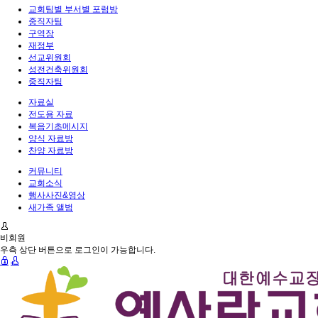
교회팀별 부서별 포럼방
중직자팀
구역장
재정부
선교위원회
성전건축위원회
중직자팀
자료실
전도용 자료
복음기초메시지
양식 자료방
찬양 자료방
커뮤니티
교회소식
행사사진&영상
새가족 앨범
비회원
우측 상단 버튼으로 로그인이 가능합니다.