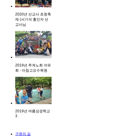
2020년 선교사 초청축
제 (서기석 홍인자 선
교사님
2019년 추계노회 야유
회 - 아침고요수목원
2019년 여름성경학교
3
구원의 길